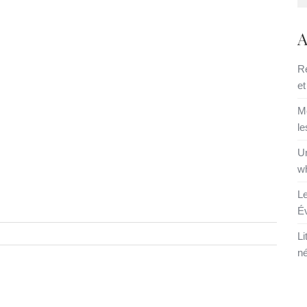
A
Re
et
Me
le
Un
w
Le
É
Li
n