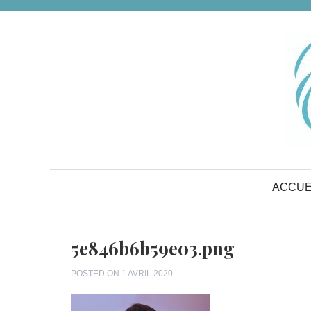
Skip
to
content
ACCUE
5e846b6b59e03.png
POSTED ON
1 AVRIL 2020